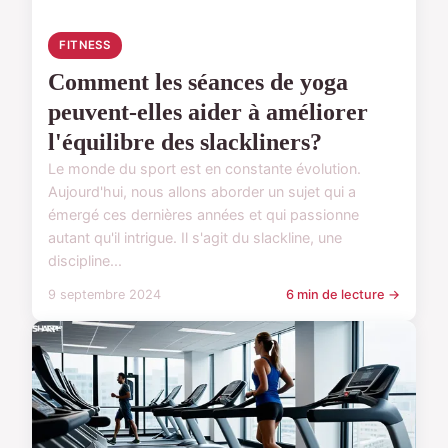
FITNESS
Comment les séances de yoga
peuvent-elles aider à améliorer
l'équilibre des slackliners?
Le monde du sport est en constante évolution.
Aujourd'hui, nous allons aborder un sujet qui a
émergé ces dernières années et qui passionne
autant qu'il intrigue. Il s'agit du slackline, une
discipline...
9 septembre 2024
6 min de lecture →