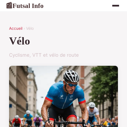
Futsal Info
📰
Accueil
› Vélo
Vélo
Cyclisme, VTT et vélo de route