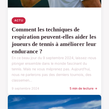
ACTU
Comment les techniques de
respiration peuvent-elles aider les
joueurs de tennis à améliorer leur
endurance ?
En ce beau jour du 9 septembre 2024, laissez-nous
plonger ensemble dans le monde fascinant du
tennis. Mais ne vous méprenez pas. Aujourd'hui,
nous ne parlerons pas des derniers tournois, des
classemen...
9 septembre 2024
5 min de lecture →