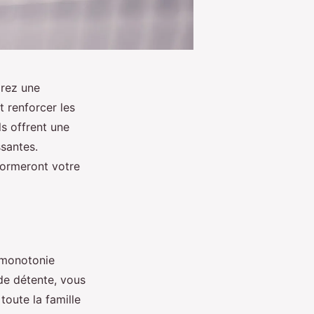
orez une
t renforcer les
ls offrent une
ssantes.
formeront votre
 monotonie
de détente, vous
toute la famille