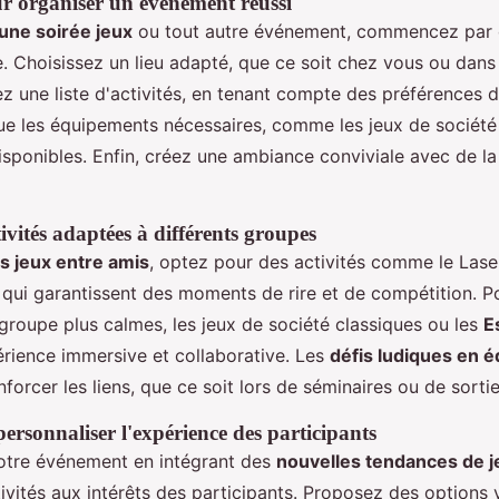
ur organiser un événement réussi
une soirée jeux
ou tout autre événement, commencez par dé
le. Choisissez un lieu adapté, que ce soit chez vous ou dan
z une liste d'activités, en tenant compte des préférences d
e les équipements nécessaires, comme les jeux de société 
disponibles. Enfin, créez une ambiance conviviale avec de l
vités adaptées à différents groupes
s jeux entre amis
, optez pour des activités comme le Las
 qui garantissent des moments de rire et de compétition. P
roupe plus calmes, les jeux de société classiques ou les
E
érience immersive et collaborative. Les
défis ludiques en é
nforcer les liens, que ce soit lors de séminaires ou de sortie
ersonnaliser l'expérience des participants
otre événement en intégrant des
nouvelles tendances de j
ivités aux intérêts des participants. Proposez des options 