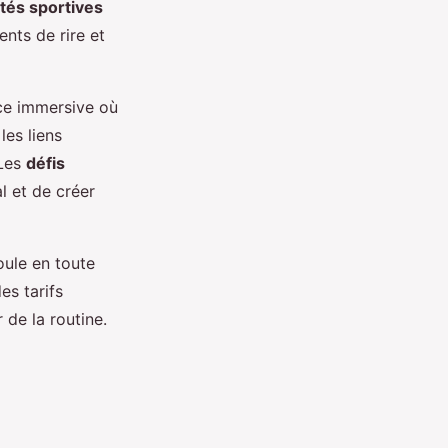
ités sportives
ts de rire et
ce immersive où
les liens
 Les
défis
 et de créer
oule en toute
es tarifs
 de la routine.