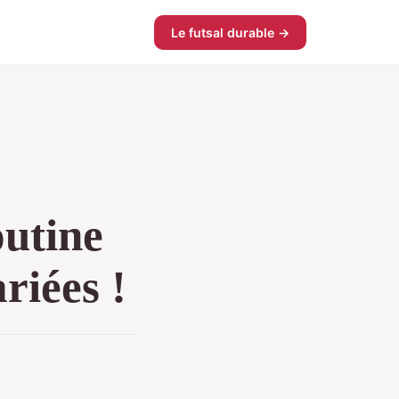
Le futsal durable →
outine
riées !