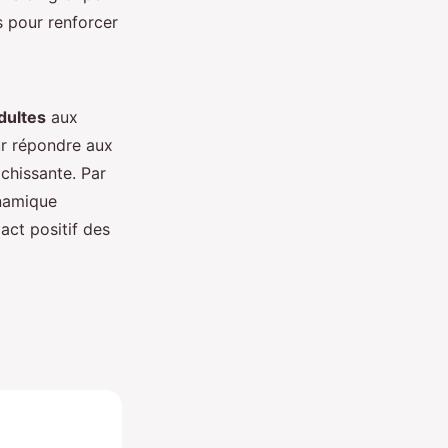
es pour renforcer
adultes
aux
ur répondre aux
ichissante. Par
ynamique
pact positif des