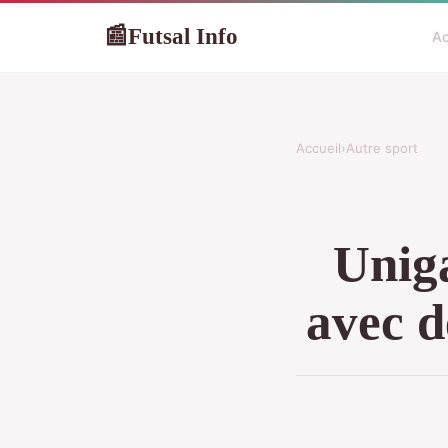
Futsal Info
📰
Ac
Accueil
›
Autre sport
Uniga
avec d