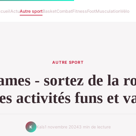
cueil
Actu
Autre sport
Basket
Combat
Fitness
Foot
Musculation
Vélo
AUTRE SPORT
mes - sortez de la r
es activités funs et va
Kaïs
1 novembre 2024
3 min de lecture
K