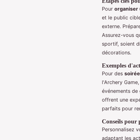
Étapes clés po
Pour
organiser 
et le public cib
externe. Prépare
Assurez-vous qu
sportif, soient 
décorations.
Exemples d'acti
Pour des
soirée
l'Archery Game,
événements de g
offrent une exp
parfaits pour re
Conseils pour p
Personnalisez v
adaptant les act