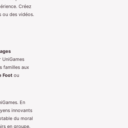
périence. Créez
s ou des vidéos.
nages
ar UniGames
s familles aux
e Foot
ou
niGames. En
oyens innovants
otable du moral
irs en groupe.