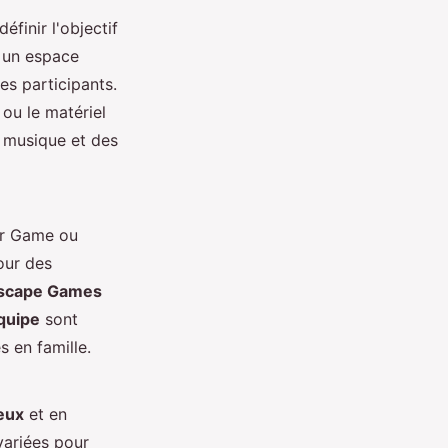
finir l'objectif
s un espace
es participants.
ou le matériel
a musique et des
er Game ou
our des
scape Games
quipe
sont
s en famille.
eux
et en
variées pour