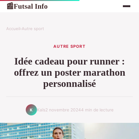
Futsal Info
📰
Accueil
›
Autre sport
AUTRE SPORT
Idée cadeau pour runner :
offrez un poster marathon
personnalisé
Kaïs
2 novembre 2024
4 min de lecture
K